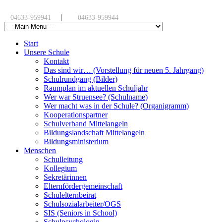
|
04633-959941
04633-959944
Start
Unsere Schule
Kontakt
Das sind wir… (Vorstellung für neuen 5. Jahrgang)
Schulrundgang (Bilder)
Raumplan im aktuellen Schuljahr
Wer war Struensee? (Schulname)
Wer macht was in der Schule? (Organigramm)
Kooperationspartner
Schulverband Mittelangeln
Bildungslandschaft Mittelangeln
Bildungsministerium
Menschen
Schulleitung
Kollegium
Sekretärinnen
Elternfördergemeinschaft
Schulelternbeirat
Schulsozialarbeiter/OGS
SIS (Seniors in School)
Schulpsychologin