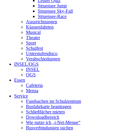
Lehrer Quiz
Struensee Jump
Struensee Sky-Fall
Struensee-Race
Auszeichnungen
Klassenfahrten
Musical
Theater
Sport
Schulfest
Unterstufendisco
Verabschiedungen
INSEL/OGS
INSEL
OGS
Essen
Cafeteria
Mensa
Service
Fundsachen im Schulzentrum
Busfahrkarte beantragen
Schließfächer mieten
Downloadbereich
Wie nutze ich „i-Net-Menue“
Busverbindungen suchen