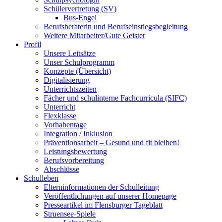
Schülervertretung (SV)
Bus-Engel
Berufsberaterin und Berufseinstiegsbegleitung
Weitere Mitarbeiter/Gute Geister
Profil
Unsere Leitsätze
Unser Schulprogramm
Konzepte (Übersicht)
Digitalisierung
Unterrichtszeiten
Fächer und schulinterne Fachcurricula (SIFC)
Unterricht
Flexklasse
Vorhabentage
Integration / Inklusion
Präventionsarbeit – Gesund und fit bleiben!
Leistungsbewertung
Berufsvorbereitung
Abschlüsse
Schulleben
Elterninformationen der Schulleitung
Veröffentlichungen auf unserer Homepage
Presseartikel im Flensburger Tageblatt
Struensee-Spiele