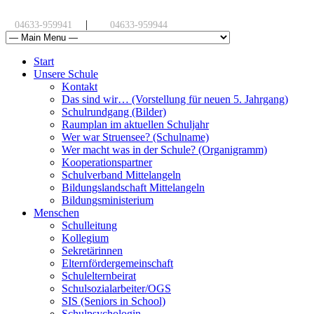
|
04633-959941
04633-959944
Start
Unsere Schule
Kontakt
Das sind wir… (Vorstellung für neuen 5. Jahrgang)
Schulrundgang (Bilder)
Raumplan im aktuellen Schuljahr
Wer war Struensee? (Schulname)
Wer macht was in der Schule? (Organigramm)
Kooperationspartner
Schulverband Mittelangeln
Bildungslandschaft Mittelangeln
Bildungsministerium
Menschen
Schulleitung
Kollegium
Sekretärinnen
Elternfördergemeinschaft
Schulelternbeirat
Schulsozialarbeiter/OGS
SIS (Seniors in School)
Schulpsychologin