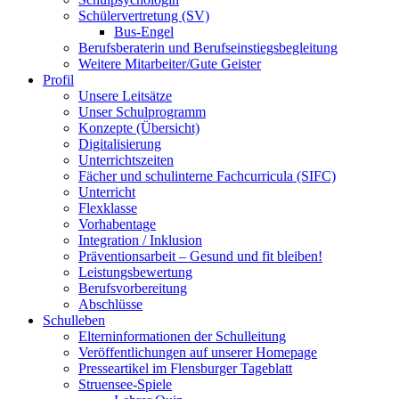
Schülervertretung (SV)
Bus-Engel
Berufsberaterin und Berufseinstiegsbegleitung
Weitere Mitarbeiter/Gute Geister
Profil
Unsere Leitsätze
Unser Schulprogramm
Konzepte (Übersicht)
Digitalisierung
Unterrichtszeiten
Fächer und schulinterne Fachcurricula (SIFC)
Unterricht
Flexklasse
Vorhabentage
Integration / Inklusion
Präventionsarbeit – Gesund und fit bleiben!
Leistungsbewertung
Berufsvorbereitung
Abschlüsse
Schulleben
Elterninformationen der Schulleitung
Veröffentlichungen auf unserer Homepage
Presseartikel im Flensburger Tageblatt
Struensee-Spiele