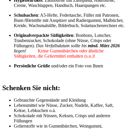
Hygieneartikel
: Zahnbürste mit Zahnpasta, Haarbürste,
Creme, Waschlappen, Handtuch, Haarspangen etc.
Schulsachen
: A5-Hefte, Federtasche, Füller mit Patronen,
Bunt-/Bleistifte mit Anspitzer und Radiergummi, Malbücher,
Kreide, Wachsmalstifte, Bilderbuch, Solartaschenrechner etc.
Originalverpackte Süßigkeiten
: Bonbons, Lutscher,
Traubenzucker, Schokolade (ohne Nüsse, Crisps oder
Füllungen).
Das Verfallsdatum sollte bis
mind. März 2026
liegen!
Keine Gummibärchen oder ähnliche
Süßigkeiten, die Geliermittel enthalten (s.u.)!
Persönliche Grüße
und/oder ein Foto von Ihnen
Schenken Sie nicht:
Gebrauchte Gegenstände und Kleidung
Lebensmittel wie Nüsse, Zucker, Nudeln, Kaffee, Saft,
Kekse, Lebkuchen o.ä.
Schokolade mit Nüssen, Keksen, Crisps und anderen
Füllungen
Gelierstoffe wie in Gummibärchen, Weingummi,