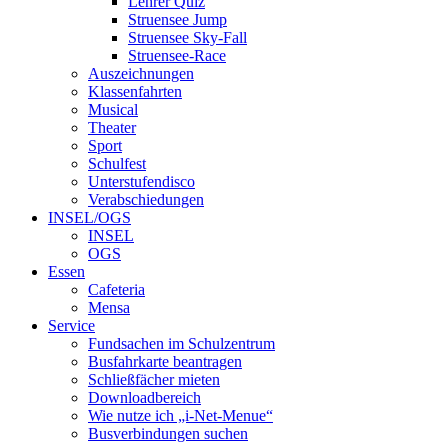
Lehrer Quiz
Struensee Jump
Struensee Sky-Fall
Struensee-Race
Auszeichnungen
Klassenfahrten
Musical
Theater
Sport
Schulfest
Unterstufendisco
Verabschiedungen
INSEL/OGS
INSEL
OGS
Essen
Cafeteria
Mensa
Service
Fundsachen im Schulzentrum
Busfahrkarte beantragen
Schließfächer mieten
Downloadbereich
Wie nutze ich „i-Net-Menue“
Busverbindungen suchen