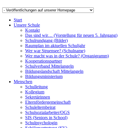
Start
Unsere Schule
Kontakt
Das sind wir… (Vorstellung für neuen 5. Jahrgang)
Schulrundgang (Bilder)
Raumplan im aktuellen Schuljahr
Wer war Struensee? (Schulname)
Wer macht was in der Schule? (Organigramm)
Kooperationspartner
Schulverband Mittelangeln
Bildungslandschaft Mittelangeln
Bildungsministerium
Menschen
Schulleitung
Kollegium
Sekretärinnen
Elternfördergemeinschaft
Schulelternbeirat
Schulsozialarbeiter/OGS
SIS (Seniors in School)
Schulpsychologin
Schülervertretung (SV)