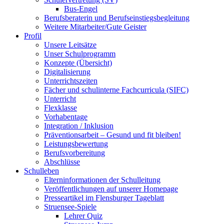
Bus-Engel
Berufsberaterin und Berufseinstiegsbegleitung
Weitere Mitarbeiter/Gute Geister
Profil
Unsere Leitsätze
Unser Schulprogramm
Konzepte (Übersicht)
Digitalisierung
Unterrichtszeiten
Fächer und schulinterne Fachcurricula (SIFC)
Unterricht
Flexklasse
Vorhabentage
Integration / Inklusion
Präventionsarbeit – Gesund und fit bleiben!
Leistungsbewertung
Berufsvorbereitung
Abschlüsse
Schulleben
Elterninformationen der Schulleitung
Veröffentlichungen auf unserer Homepage
Presseartikel im Flensburger Tageblatt
Struensee-Spiele
Lehrer Quiz