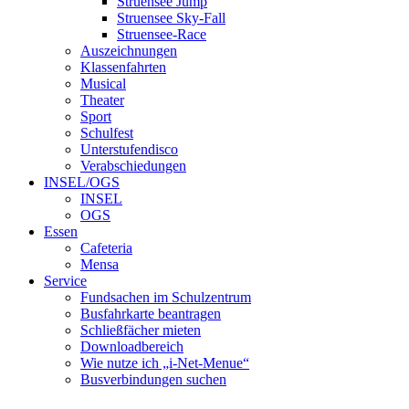
Struensee Jump
Struensee Sky-Fall
Struensee-Race
Auszeichnungen
Klassenfahrten
Musical
Theater
Sport
Schulfest
Unterstufendisco
Verabschiedungen
INSEL/OGS
INSEL
OGS
Essen
Cafeteria
Mensa
Service
Fundsachen im Schulzentrum
Busfahrkarte beantragen
Schließfächer mieten
Downloadbereich
Wie nutze ich „i-Net-Menue“
Busverbindungen suchen